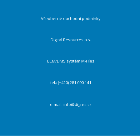
Všeobecné obchodní podmínky
Digital Resources a.s.
ECM/DMS systém M-Files
tel.: (+420) 281 090 141
e-mail:
info@digres.cz
Na našich webových stránkách používáme cookies k zajištění funkčnosti webu a s Vaším