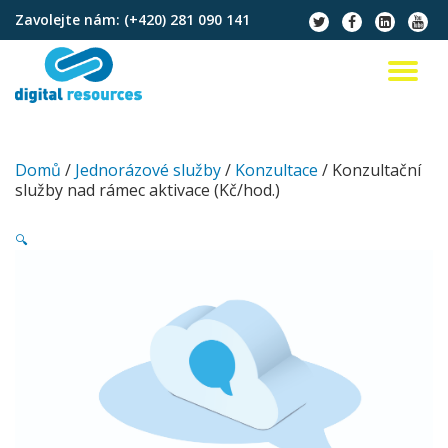
Zavolejte nám:
(+420) 281 090 141
fa-
fa-
fa-
fa-
twitter
facebook
linkedin-
youtu
Přeskočit
square
na
PŘ
obsah
NA
Domů
/
Jednorázové služby
/
Konzultace
/ Konzultační
služby nad rámec aktivace (Kč/hod.)
🔍