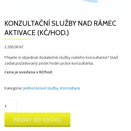
KONZULTAČNÍ SLUŽBY NAD RÁMEC
AKTIVACE (KČ/HOD.)
2 200,00
Kč
Přejete si objednat dodatečné služby našeho konzultanta? Stačí
zadat požadovaný počet hodin práce konzultanta.
Cena je uvedena v Kč/hod.
Kategorie:
Jednorázové služby
,
Konzultace
Konzultační
služby
nad
PŘIDAT DO KOŠÍKU
rámec
aktivace