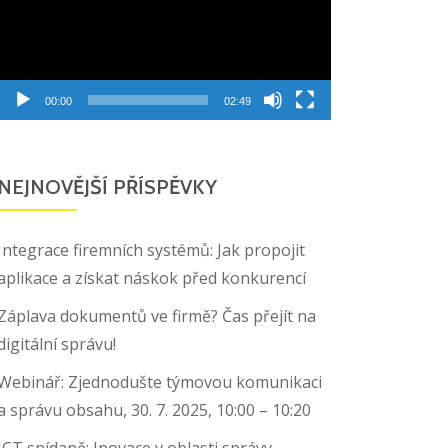
00:00
02:49
NEJNOVĚJŠÍ PŘÍSPĚVKY
Integrace firemních systémů: Jak propojit
aplikace a získat náskok před konkurencí
Záplava dokumentů ve firmě? Čas přejít na
digitální správu!
Webinář: Zjednodušte týmovou komunikaci
a správu obsahu, 30. 7. 2025, 10:00 – 10:20
ICT snídaně: Inovace v oblasti správy