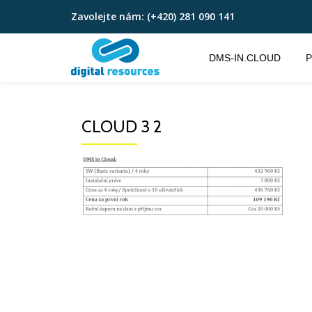
Zavolejte nám:
(+420) 281 090 141
Přeskočit
na
DMS-IN.CLOUD
P
obsah
CLOUD 3 2