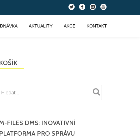
fa-
fa-
fa-
fa-
twitter
facebook
linkedin-
youtube
square
EDNÁVKA
AKTUALITY
AKCE
KONTAKT
KOŠÍK
M-FILES DMS: INOVATIVNÍ
PLATFORMA PRO SPRÁVU