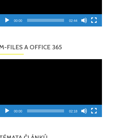
00:00
02:44
M-FILES A OFFICE 365
Video
přehrávač
00:00
02:18
TÉMATA ČLÁNKŮ