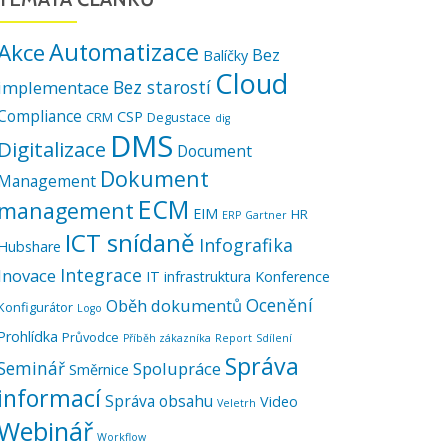
Automatizace
Akce
Bez
Balíčky
Cloud
Bez starostí
implementace
Compliance
CSP
CRM
Degustace
dig
DMS
Digitalizace
Document
Dokument
Management
ECM
management
EIM
HR
ERP
Gartner
ICT snídaně
Infografika
Hubshare
Integrace
Inovace
IT infrastruktura
Konference
Ocenění
Oběh dokumentů
Konfigurátor
Logo
Prohlídka
Průvodce
Příběh zákazníka
Report
Sdílení
Správa
Seminář
Spolupráce
Směrnice
informací
Správa obsahu
Video
Veletrh
Webinář
Workflow