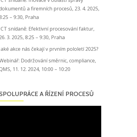
dokumentů a firemních procesů, 23. 4. 2025,
8:25 – 9:30, Praha
ICT snídaně: Efektivní procesování faktur,
26. 3. 2025, 8:25 – 9:30, Praha
Jaké akce nás čekají v prvním pololetí 2025?
Webinář: Dodržování směrnic, compliance,
QMS, 11. 12. 2024, 10:00 – 10:20
SPOLUPRÁCE A ŘÍZENÍ PROCESŮ
Video
přehrávač