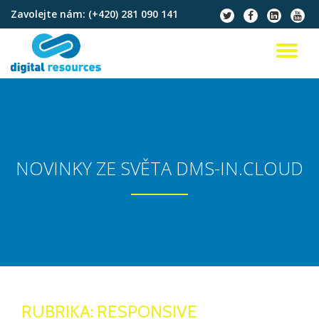
Zavolejte nám:
(+420) 281 090 141
fa-
fa-
fa-
fa-
twitter
facebook
linkedin-
youtu
Přeskočit
square
na
PŘ
obsah
NA
NOVINKY ZE SVĚTA DMS-IN.CLOUD
RUBRIKA:
RESPONSIVE