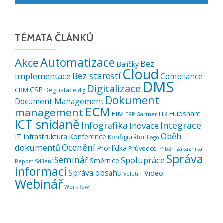
TÉMATA ČLÁNKŮ
Automatizace
Akce
Bez
Balíčky
Cloud
Bez starostí
implementace
Compliance
DMS
Digitalizace
CSP
CRM
Degustace
dig
Dokument
Document Management
ECM
management
EIM
Hubshare
HR
ERP
Gartner
ICT snídaně
Infografika
Integrace
Inovace
Oběh
IT infrastruktura
Konference
Konfigurátor
Logo
Ocenění
dokumentů
Prohlídka
Průvodce
Příběh zákazníka
Správa
Seminář
Spolupráce
Směrnice
Report
Sdílení
informací
Správa obsahu
Video
Veletrh
Webinář
Workflow