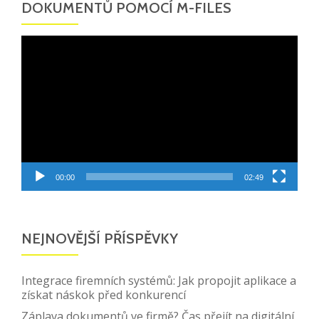
DOKUMENTŮ POMOCÍ M-FILES
Video
přehrávač
00:00
02:49
NEJNOVĚJŠÍ PŘÍSPĚVKY
Integrace firemních systémů: Jak propojit aplikace a
získat náskok před konkurencí
Záplava dokumentů ve firmě? Čas přejít na digitální