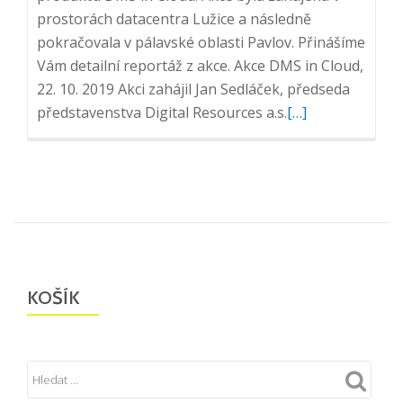
prostorách datacentra Lužice a následně
pokračovala v pálavské oblasti Pavlov. Přinášíme
Vám detailní reportáž z akce. Akce DMS in Cloud,
22. 10. 2019 Akci zahájil Jan Sedláček, předseda
Přečtěte
představenstva Digital Resources a.s.
[…]
si
více
o
Oficiální
křest
aneb
akce
KOŠÍK
DMS
in
Cloud