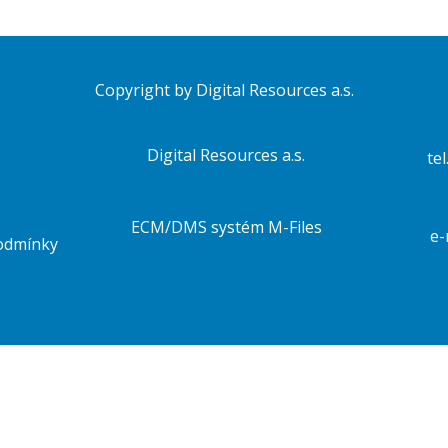
Copyright by Digital Resources a.s.
Digital Resources a.s.
tel
ECM/DMS systém M-Files
e-
odmínky
 i ke zlepšení a personalizaci obsahu a reklam, poskytování funkcí sociálních médií a dalších 