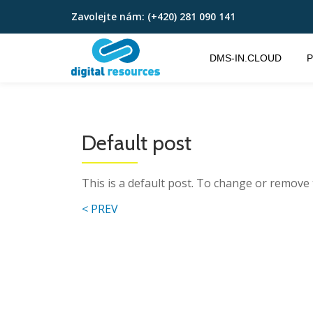
Zavolejte nám:
(+420) 281 090 141
Přeskočit
na
DMS-IN.CLOUD
P
obsah
Default post
This is a default post. To change or remove 
< PREV