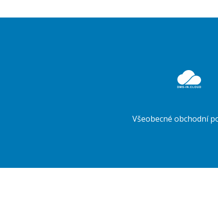
Druhé
ménu
Všeobecné obchodní p
Na našich webových stránkách používáme cookies k zajištění funkčnosti webu a s Vaším souhlasem
cookies. Vždy můžete své preference změnit pomocí „Nastavení“.
PŘIJMOUT VŠE
Odmítnout
Nastavení