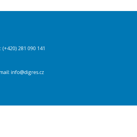
.: (+420) 281 090 141
mail:
info@digres.cz
sítí a analýze návštěvnosti. Kliknutím na tlačítko „Přijmout vše“ souhlasíte s využívaním všech