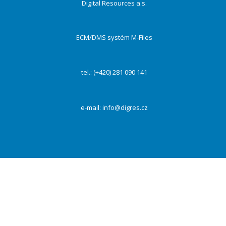
Digital Resources a.s.
ECM/DMS systém M-Files
tel.: (+420) 281 090 141
e-mail:
info@digres.cz
Na našich webových stránkách používáme cookies k zajištění funkčnosti webu a s Vaším
souhlasem i ke zlepšení a personalizaci obsahu a reklam, poskytování funkcí sociálních médií a
dalších sítí a analýze návštěvnosti. Kliknutím na tlačítko „Přijmout vše“ souhlasíte s
využívaním všech cookies. Vždy můžete své preference změnit pomocí „Nastavení“.
PŘIJMOUT VŠE
Odmítnout
Nastavení