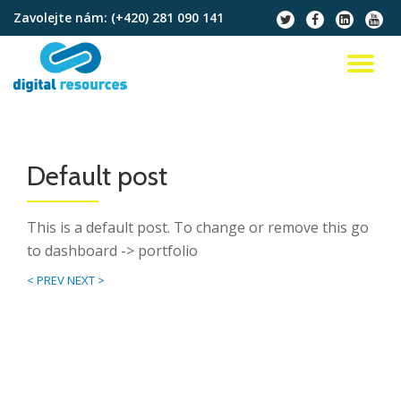
Zavolejte nám:
(+420) 281 090 141
fa-
fa-
fa-
fa-
twitter
facebook
linkedin-
youtu
Přeskočit
square
na
PŘ
obsah
NA
Default post
This is a default post. To change or remove this go
to dashboard -> portfolio
< PREV
NEXT >