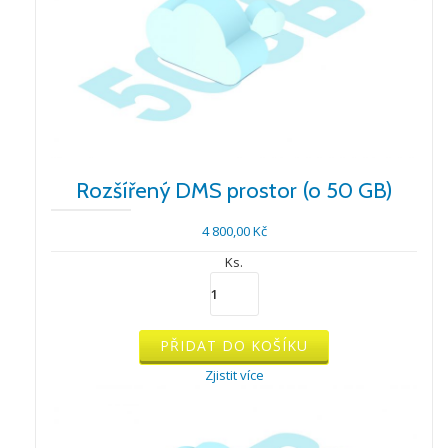
Rozšířený DMS prostor (o 50 GB)
4 800,00
Kč
Ks.
Rozšířený
DMS
prostor
(o
PŘIDAT DO KOŠÍKU
50
Zjistit více
GB)
množství