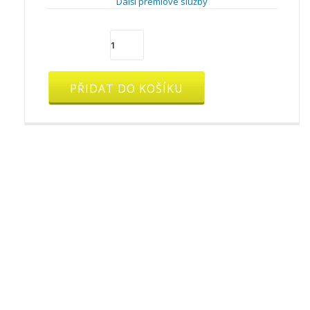
Další prémiové služby
Rozšířený
DMS
prostor
(o
PŘIDAT DO KOŠÍKU
50
GB)
množství