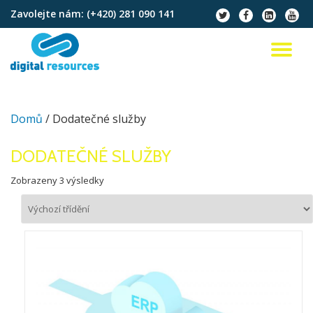
Zavolejte nám:
(+420) 281 090 141
fa-
fa-
fa-
fa-
twitter
facebook
linkedin-
youtu
Přeskočit
square
na
PŘ
obsah
NA
Domů
/ Dodatečné služby
DODATEČNÉ SLUŽBY
Zobrazeny 3 výsledky