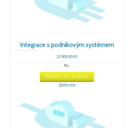
Integrace s podnikovým systémem
22 800,00
Kč
Ks.
Integrace
PŘIDAT DO KOŠÍKU
s
podnikovým
Zjistit více
systémem
množství