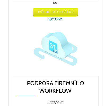
Ks.
Podpora
PŘIDAT DO KOŠÍKU
firemního
workflow
Zjistit více
množství
PODPORA FIREMNÍHO
WORKFLOW
4 272,00
Kč