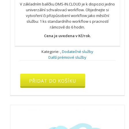
V základním balíčku DMS-IN.CLOUD je k dispozici jedno
univerzální schvalovací workflow. Objednejte si
vytvoření či přizpůsobení workflow jako měsíční
službu: 1 ks standardního workflow s pracností
rámcově do 6 hodin.
Cena je uvedena v Kč/rok.
Kategorie:
,
Dodatečné služby
Další prémiové služby
Podpora
firemního
PŘIDAT DO KOŠÍKU
workflow
množství