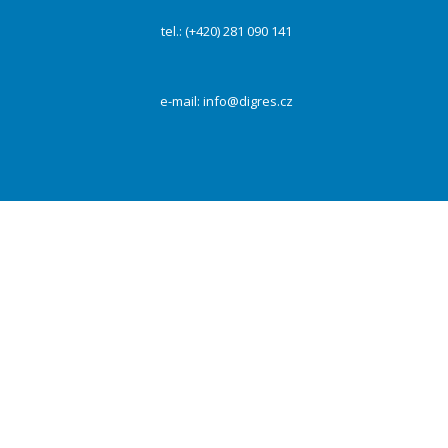
tel.: (+420) 281 090 141
e-mail:
info@digres.cz
Na našich webových stránkách používáme cookies k zajištění funkčnosti webu a s Vaším
souhlasem i ke zlepšení a personalizaci obsahu a reklam, poskytování funkcí sociálních médií a
dalších sítí a analýze návštěvnosti. Kliknutím na tlačítko „Přijmout vše“ souhlasíte s
využívaním všech cookies. Vždy můžete své preference změnit pomocí „Nastavení“.
PŘIJMOUT VŠE
Odmítnout
Nastavení
ZAVŘÍT
Přehled ochrany osobních údajů