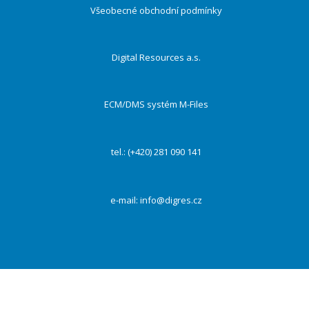
Všeobecné obchodní podmínky
Digital Resources a.s.
ECM/DMS systém M-Files
tel.: (+420) 281 090 141
e-mail:
info@digres.cz
Na našich webových stránkách používáme cookies k zajištění funkčnosti webu a s Vaším
souhlasem i ke zlepšení a personalizaci obsahu a reklam, poskytování funkcí sociálních médií a
dalších sítí a analýze návštěvnosti. Kliknutím na tlačítko „Přijmout vše“ souhlasíte s