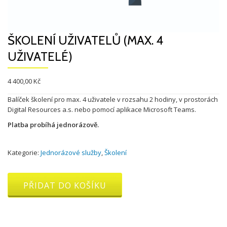
ŠKOLENÍ UŽIVATELŮ (MAX. 4
UŽIVATELÉ)
4 400,00
Kč
Balíček školení pro max. 4 uživatele v rozsahu 2 hodiny, v prostorách
Digital Resources a.s. nebo pomocí aplikace Microsoft Teams.
Platba probíhá jednorázově.
Kategorie:
Jednorázové služby
,
Školení
Školení
PŘIDAT DO KOŠÍKU
uživatelů
(max.
4
uživatelé)