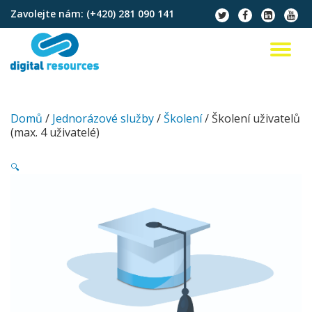
Zavolejte nám:
(+420) 281 090 141
fa-
fa-
fa-
fa-
twitter
facebook
linkedin-
youtu
Přeskočit
square
na
PŘ
obsah
NA
Domů
/
Jednorázové služby
/
Školení
/ Školení uživatelů
(max. 4 uživatelé)
🔍