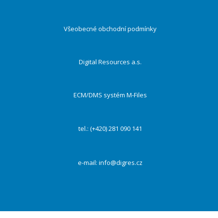
Všeobecné obchodní podmínky
Digital Resources a.s.
ECM/DMS systém M-Files
tel.: (+420) 281 090 141
e-mail:
info@digres.cz
Na našich webových stránkách používáme cookies k zajištění funkčnosti webu a s Vaším