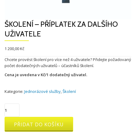
ŠKOLENÍ – PŘÍPLATEK ZA DALŠÍHO
UŽIVATELE
1 200,00
Kč
Chcete provést školení pro více než 4 uživatele? Přidejte požadovaný
počet dodatečných uživatelů – účastníků školení.
Cena je uvedena v Kč/1 dodatečný uživatel.
Kategorie:
Jednorázové služby
,
Školení
Školení
-
příplatek
PŘIDAT DO KOŠÍKU
za
dalšího