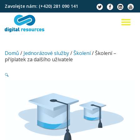
Zavolejte nám:
(+420) 281 090 141
fa-
fa-
fa-
fa-
twitter
facebook
linkedin-
youtu
Přeskočit
square
na
PŘ
obsah
NA
Domů
/
Jednorázové služby
/
Školení
/ Školení –
příplatek za dalšího uživatele
🔍